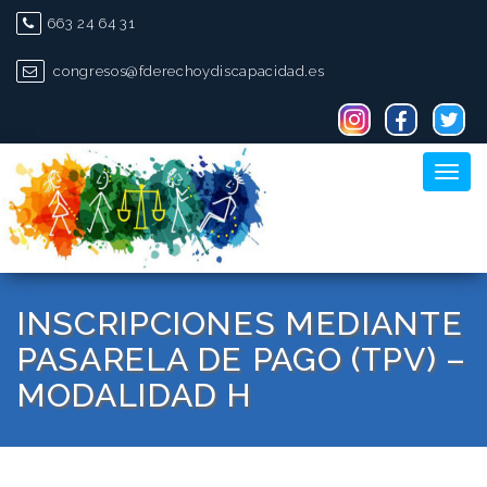
Skip
663 24 64 31
to
content
congresos@fderechoydiscapacidad.es
Toggl
naviga
INSCRIPCIONES MEDIANTE
PASARELA DE PAGO (TPV) –
MODALIDAD H