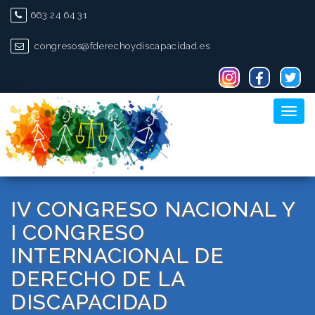
Skip
663 24 64 31
to
content
congresos@fderechoydiscapacidad.es
Toggl
naviga
IV CONGRESO NACIONAL Y
I CONGRESO
INTERNACIONAL DE
DERECHO DE LA
DISCAPACIDAD