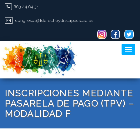
Skip
663 24 64 31
to
content
congresos@fderechoydiscapacidad.es
Toggl
naviga
INSCRIPCIONES MEDIANTE
PASARELA DE PAGO (TPV) –
MODALIDAD F